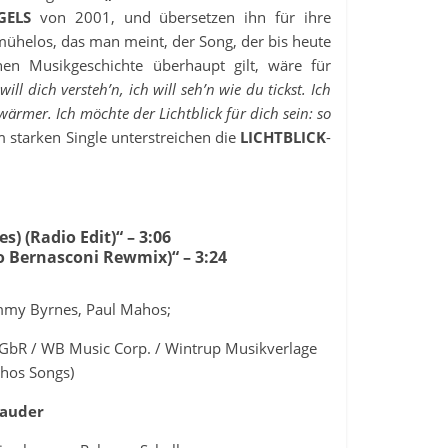
GELS
von 2001, und übersetzen ihn für ihre
ühelos, das man meint, der Song, der bis heute
hen Musikgeschichte überhaupt gilt, wäre für
will dich versteh’n, ich will seh’n wie du tickst. Ich
 wärmer. Ich möchte der Lichtblick für dich sein: so
 starken Single unterstreichen die
LICHTBLICK
-
es) (Radio Edit)“ – 3:06
co Bernasconi Rewmix)“ – 3:24
mmy Byrnes, Paul Mahos;
 GbR / WB Music Corp. / Wintrup Musikverlage
ahos Songs)
Gauder