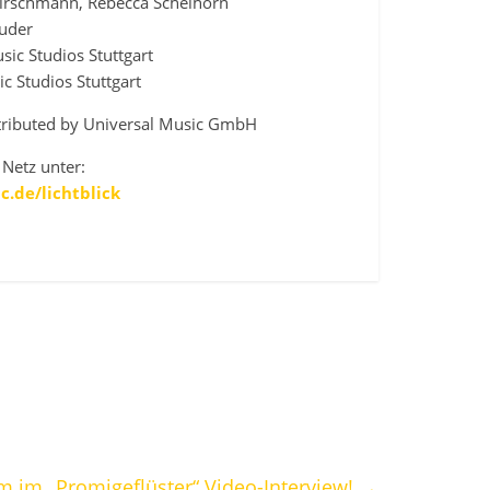
Hirschmann, Rebecca Schelhorn
auder
ic Studios Stuttgart
c Studios Stuttgart
stributed by Universal Music GmbH
Netz unter:
.de/lichtblick
 im „Promigeflüster“ Video-Interview!
→