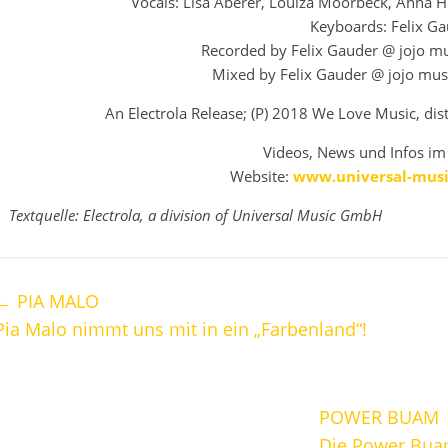
Vocals: Lisa Aberer, Louiza Moorbeck, Anna 
Keyboards: Felix G
Recorded by Felix Gauder @ jojo mus
Mixed by Felix Gauder @ jojo musi
An Electrola Release; (P) 2018 We Love Music, di
Videos, News und Infos im 
Website:
www.universal-music
Textquelle: Electrola, a division of Universal Music GmbH
←
PIA MALO
Pia Malo nimmt uns mit in ein „Farbenland“!
POWER BUAM
Die Power Buam