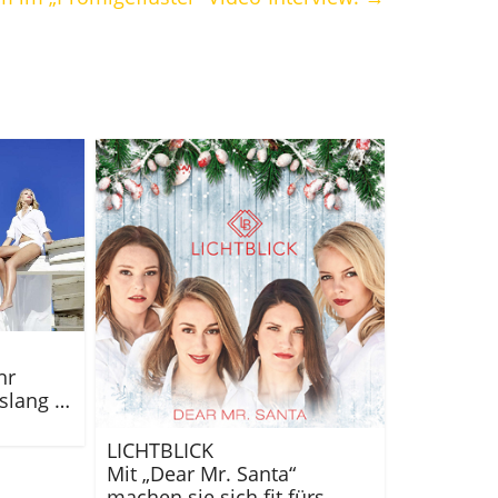
hr
islang …
LICHTBLICK
Mit „Dear Mr. Santa“
machen sie sich fit fürs