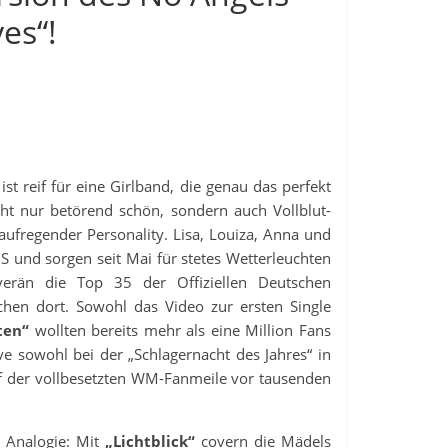
es“!
st reif für eine Girlband, die genau das perfekt
ht nur betörend schön, sondern auch Vollblut-
fregender Personality. Lisa, Louiza, Anna und
d sorgen seit Mai für stetes Wetterleuchten
erän die Top 35 der Offiziellen Deutschen
hen dort. Sowohl das Video zur ersten Single
ten“
wollten bereits mehr als eine Million Fans
ive sowohl bei der „Schlagernacht des Jahres“ in
uf der vollbesetzten WM-Fanmeile vor tausenden
e Analogie: Mit
„Lichtblick“
covern die Mädels