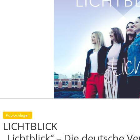
Pop-Schlager
LICHTBLICK
„Lichtblick“ – Die deutsche V