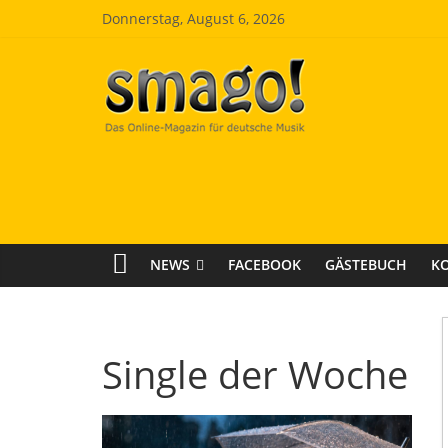
Zum
Donnerstag, August 6, 2026
Inhalt
springen
Smago
SchlagerMAGazinOnline
NEWS
FACEBOOK
GÄSTEBUCH
K
Single der Woche