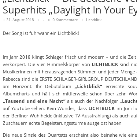
Superhits „Daylight In Your Ey
31. August 2018
.
0 Kommentare
Lichtblick
Der Song ist führwahr ein Lichtblick!
Im Jahr 2018 klingt Schlager frisch und modern – und die Zeit i
verkörpert. Die vier Himmelskörper von
LICHTBLICK
sind nic
Musikerinnen mit herausragenden Stimmen und jeder Menge au
Rebecca sind die ERSTE SCHLAGER-GIRLGROUP DEUTSCHLANDS un
am Horizont: Ihr Debütalbum
„Lichtblick“
erreichte souv
Albumcharts und hält sich mittlerweile schon über zehn Woc
„Tausend und eine Nacht“
als auch der Nachfolger
„Leuch
auf YouTube sehen. Kein Wunder, dass
LICHTBLICK
im Juni l
der Berliner Wuhlheide (inklusive TV-Ausstrahlung) als auch a
Zuschauern echte Begeisterungsstürme ausgelöst haben.
Die neue Single des Quartetts erscheint also beinahe wie ein